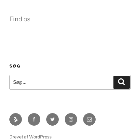
Find os
SØG
Søg
Søg
efter:
Yelp
Facebook
Twitter
Instagram
E-
mail
Drevet af WordPress