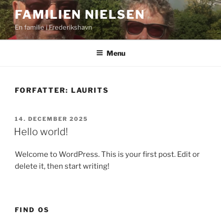
Videre
FAMILIEN NIELSEN
til
En familie i Frederikshavn
indhold
Menu
FORFATTER:
LAURITS
UDGIVET
14. DECEMBER 2025
DEN
Hello world!
Welcome to WordPress. This is your first post. Edit or
delete it, then start writing!
FIND OS