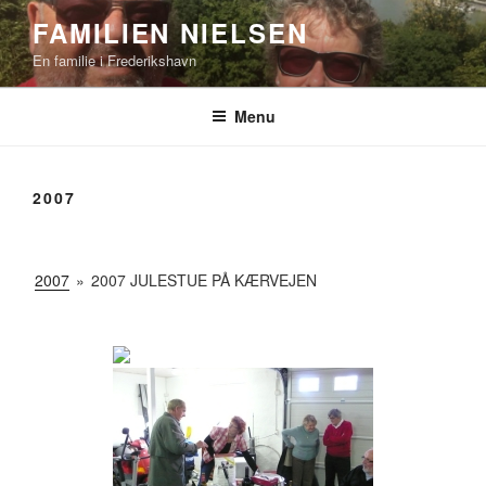
Videre
FAMILIEN NIELSEN
til
En familie i Frederikshavn
indhold
Menu
2007
2007
»
2007 JULESTUE PÅ KÆRVEJEN