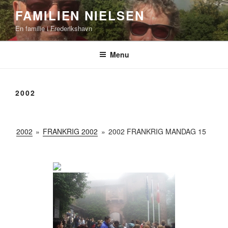
Videre
FAMILIEN NIELSEN
til
En familie i Frederikshavn
indhold
Menu
2002
2002
»
FRANKRIG 2002
»
2002 FRANKRIG MANDAG 15